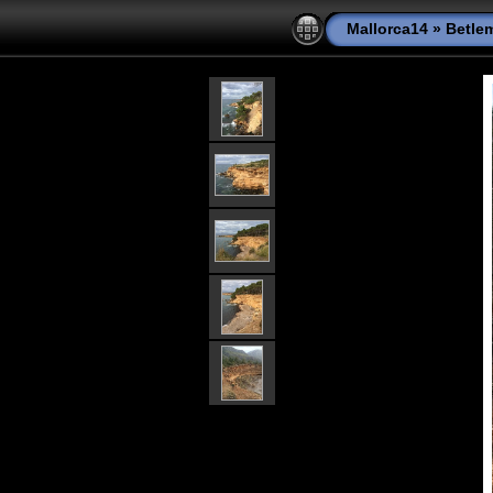
Mallorca14
»
Betle