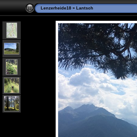
Lenzerheide18
»
Lantsch