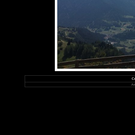
Cr
An