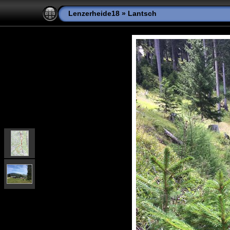
Lenzerheide18
»
Lantsch