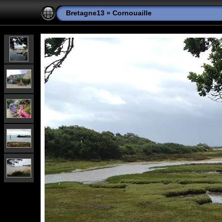
Bretagne13
»
Cornouaille